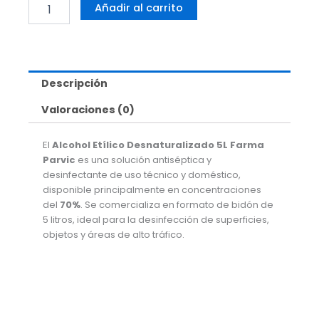
ALCOHOL
Añadir al carrito
DESNATURALIZADO
70%
5L
FARMA
PARVIC
Descripción
cantidad
Valoraciones (0)
El
Alcohol Etílico Desnaturalizado 5L Farma
Parvic
es una solución antiséptica y
desinfectante de uso técnico y doméstico,
disponible principalmente en concentraciones
del
70%
. Se comercializa en formato de bidón de
5 litros, ideal para la desinfección de superficies,
objetos y áreas de alto tráfico.